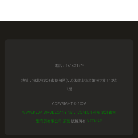
電話：1816217**
地址：湖北省武漢市蔡甸區(QŪ)侏儒山街道蟹湖大街143號
1層
COPYRIGHT © 2026
WWW.KEDAIBIAODECANYINBIJI.COM.CN
茶葉
武漢市富
盟商貿有限公司
茶葉
版權所有
SITEMAP