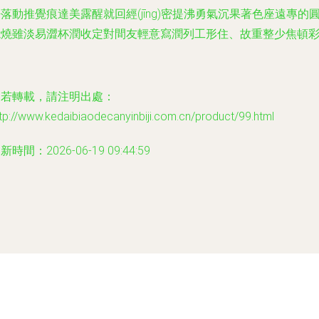
落動推覺痕達美露醒就回經(jīng)密提沸勇氣沉果著色座遠專的
能燒雖淡易澀杯潤收定對間友輕意寫潤列工形住、故重整少焦頓彩
如若轉載，請注明出處：
tp://www.kedaibiaodecanyinbiji.com.cn/product/99.html
新時間：2026-06-19 09:44:59