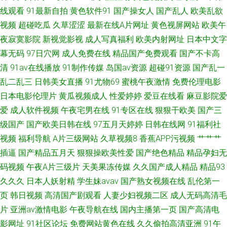
线观看
91最新自拍
黄色软件91
国产操女人
国产乱人
欧美乱欲
热中文字幕 午夜福利视频最新网址 91免费版观看视频做爱 福利看片 欧美人
视频
超碰吃瓜
久草涩涩
最新在线A片网址
黄色视屏网站
欧美午
夜寂寞影院
新视觉影视
成人写真福利
欧美内射网址
日本中文字
妻色图 影视先锋高加勒比av 91制作天传媒免费 91熟女91 国产线路123
幕无码
97日穴网
成人免费在线
精品国产免费观看
国产不卡高
清
91av在线播放
91制作传媒
岛国av资源
超碰91资源
国产乱一
1024手机片91 超碰在线观看av 人妻福利98 1024手机片91 95看片亚洲伦理
乱二乱三
日韩美女直播
91尤物69
蜜桃午夜激情
免费伦理电影
日本电影伦理片
黄瓜视频成人
性爱婷婷
爱豆在线看
麻豆影院爱
片 九9久久婷婷 伊人久久狼 91伊人 久久爱AV 午夜寂寞看成人 91色伦 激情
爱
成人软件视频
午夜宅男在线
91专区在线
狠狠干欧美
国产三
小说亚洲性图 熟女性交偷拍
级国产
国产欧美日韩在线
97五月天婷婷
日韩在线网
91福利社
视频
福利导航
A片三级网站
久草视频8
香蕉APP污视频
艹艹艹
插逼
国产精品五月天
狠狠操欧美性爱
国产绝色精品
精品孕妇无
码视频
午夜A片三级片
天美果冻传媒
久久国产成人精品
精品93
久久久
日本人妖射精
学生妹avav
国产熟女视频在线
乱伦第一
页
韩日视频
高清国产剧观看
人妻少妇视频二区
成人无码高清毛
片
亚洲av激情电影
午夜导航在线
国内主播第一页
国产高清电
影网址
91社区论坛
免费网站黄色在线
久久偷拍高清亚洲
91午