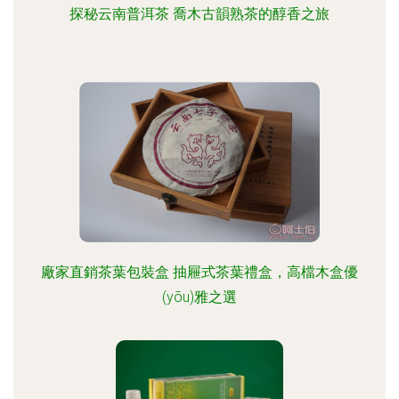
探秘云南普洱茶 喬木古韻熟茶的醇香之旅
廠家直銷茶葉包裝盒 抽屜式茶葉禮盒，高檔木盒優
(yōu)雅之選