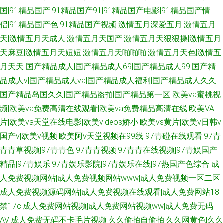
国|91精品国产|91精品国产91|91精品国产电影|91精品国产情
侣|91精品国产色|91精品国产视频
激情五月深爱五月|激情五月
天|激情五月天成人|激情五月天国产|激情五月天狠狠操|激情五月
天麻豆|激情五月天妞妞|激情五月天啪啪啪|激情五月天色|激情五
月天天
国产精品成人|国产精品成人69|国产精品成人99|国产精
品成人v|国产精品成人va|国产精品成人福利|国产精品成人久久|
国产精品岛国久久|国产精品盗拍|国产精品第一区
欧美va蜜桃视
频|欧美va免费高清在线观看|欧美va免费精品高清在线|欧美VA
片|欧美va天堂在线电影|欧美videos娇小|欧美vs黄片|欧美v日韩v
国产v|欧美v视频|欧美阿v天堂视频在99线
97青碰在线观看|97青
青青草视频|97青青色|97青青视频|97青青在线视频|97青娱国产
精品|97青娱乐|97青娱乐影院|97青娱乐在线|97热国产色综合
成
人免费视频网站|成人免费视频网站www|成人免费视频一区二区|
成人免费视频源码网站|成人免费视频在线观看|成人免费网站18
禁17c|成人免费网站视频|成人免费网站视频ww|成人免费无码
AV|成人免费无码不卡毛片视频
久久偷拍自偷拍|久久网黄色|久久