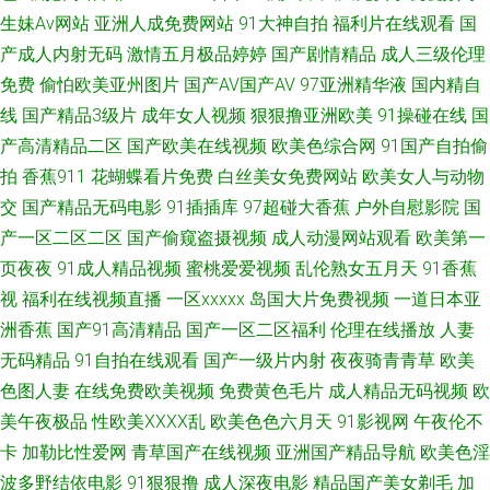
生妹Av网站
亚洲人成免费网站
91大神自拍
福利片在线观看
国
理 黄污视频 蜜桃伊人久久 日韩色欲网 91看片欧美成人性 91祝频下 狠狠撸
产成人内射无码
激情五月极品婷婷
国产剧情精品
成人三级伦理
免费
偷怕欧美亚州图片
国产AV国产AV
97亚洲精华液
国内精自
网在线观看 欧美一级毛免费 69老湿机午夜福利区 91网站入口 日韩新网片
线
国产精品3级片
成年女人视频
狠狠撸亚洲欧美
91操碰在线
国
91导航自拍 91美女在线视频 www91在线视频 国产自拍八 欧美深喉性爱 亚
产高清精品二区
国产欧美在线视频
欧美色综合网
91国产自拍偷
拍
香蕉911
花蝴蝶看片免费
白丝美女免费网站
欧美女人与动物
洲好深淫网 91的视频入口 91人妖视频在线观看 东方AV在线播放 韩国黄色视
交
国产精品无码电影
91插插库
97超碰大香蕉
户外自慰影院
国
产一区二区二区
国产偷窥盗摄视频
成人动漫网站观看
欧美第一
欧美抠逼 日韩不卡成人网站 熟女飢渴一區 自拍肏屄视频在线观看 草莓逼网
页夜夜
91成人精品视频
蜜桃爱爱视频
乱伦熟女五月天
91香蕉
视
福利在线视频直播
一区xxxxx
岛国大片免费视频
一道日本亚
络 国产91三级福利 精品97精品 欧美性交精品视频大全 亚洲av黑丝网址 最新
洲香蕉
国产91高清精品
国产一区二区福利
伦理在线播放
人妻
av在线导航 91美女91短视频 91网页在线看 97超碰福利 东方αv永远免费在
无码精品
91自拍在线观看
国产一级片内射
夜夜骑青青草
欧美
色图人妻
在线免费欧美视频
免费黄色毛片
成人精品无码视频
欧
线 久久瑟色 人妻aU在线 日韩专区中文字幕 91成人成人进入人口 91青娱乐
美午夜极品
性欧美ⅩⅩⅩⅩ乱
欧美色色六月天
91影视网
午夜伦不
卡
加勒比性爱网
青草国产在线视频
亚洲国产精品导航
欧美色淫
在线观看 超碰97人人干人人操 久久福利视频网站 欧美丝袜足交 新不卡的av
波多野结依电影
91狠狠撸
成人深夜电影
精品国产美女剃毛
加