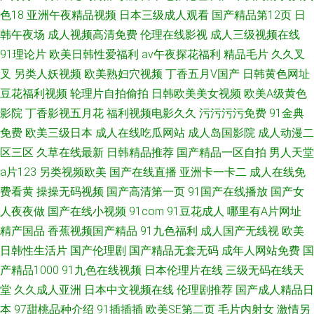
色18
亚洲午夜精品视频
日本三级成人观看
国产精品第12页
日
韩午夜场
成人视频高清免费
伦理在线影视
成人三级视频在线
91理论片
欧美日韩性爱福利
av午夜探花福利
精品毛片
久久叉
叉
另类人妖视频
欧美熟妇穴视频
丁香五月V国产
日韩黄色网址
豆花福利视频
轮理片自拍偷拍
日韩欧美美女视频
欧美A级黄色
影院
丁香影视五月花
福利视频电影久久
污污污污免费
91金典
免费
欧美三级日本
成人在线吃瓜网站
成人岛国影院
成人动漫二
区三区
久草在线最新
日韩精品推荐
国产精品一区自拍
男人天堂
a片123
另类视频欧美
国产在线直播
亚洲卡一卡二
成人在线免
费看黄
操操无码视频
国产高清第一页
91国产在线播放
国产女
人夜夜做
国产在线小视频
91com
91豆花成人
哪里有A片网址
精产国品
香蕉视频国产精品
91九色福利
成人国产无线视
欧美
日韩性生活片
国产伦理剧
国产精品无套无码
成年人网站免费
国
产精品1000
91九色在线视频
日本伦理片在线
三级无码在线天
堂
久久成人亚洲
日本中文视频在线
伦理剧推荐
国产成人精品日
本
97甜桃品种介绍
91插插插
欧美SE第二页
毛片内射女
激情另