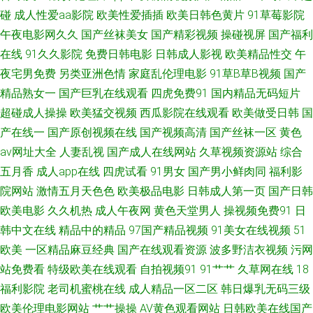
碰
成人性爱aa影院
欧美性爱插插
欧美日韩色黄片
91草莓影院
国产91视频在线观看 欧美一区二区蜜桃 香蕉视频很黄 91秒拍视频福利 国产
午夜电影网久久
国产丝袜美女
国产精彩视频
操碰视屏
国产福利
在线
91久久影院
免费日韩电影
日韩成人影视
欧美精品性交
午
59页 久操免费观看 欧美日韩综合精品无 午夜福利电源 1024国产毛片 91丝
夜宅男免费
另类亚洲色情
家庭乱伦理电影
91草B草B视频
国产
袜美女视频 东京热一本道免费网站 精品人妻免费 人妻人人操人妻 91n视频
精品熟女一
国产巨乳在线观看
四虎免费91
国内精品无码短片
超碰成人操操
欧美猛交视频
西瓜影院在线观看
欧美做受日韩
国
在线 91网站处女 成人做爱在线 久久精c 青娱乐99青草 91com在现免费网站
产在线一
国产原创视频在线
国产视频高清
国产丝袜一区
黄色
av网址大全
人妻乱视
国产成人在线网站
久草视频资源站
综合
97干在线视频 国产精品十八禁日韩 欧美日韩一本黄 影音先锋欧美性 91啪啪
五月香
成人app在线
四虎试看
91男女
国产男小鲜肉同
福利影
院网站
激情五月天色色
欧美极品电影
日韩成人第一页
国产日韩
啪免费网址 草草射AV 九九热艹 色五月影音综合 91传媒福利色 91最新播放
欧美电影
久久机热
成人午夜网
黄色天堂男人
操视频免费91
日
韩中文在线
精品中的精品
97国产精品视频
91美女在线视频
51
地址 高清自慰成人 免费欧美妈妈A片 婷婷丁香激情色情 91国产夜色猫 91影
欧美
一区精品麻豆经典
国产在线观看资源
波多野洁衣视频
污网
音资源 国产青青香蕉在线91 免费的黄页亚洲 日韩新网片 尤物视频在线观看
站免费看
特级欧美在线观看
自拍视频91
91艹艹
久草网在线
18
福利影院
老司机蜜桃在线
成人精品一区二区
韩日爆乳无码三级
一区 91综合视频在线播放 国产亚洲欧美成人 日韩精品国产乱码久 91超碰在
欧美伦理电影网站
艹艹操操
AV黄色观看网站
日韩欧美在线国产