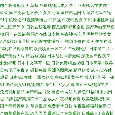
国产高清视频
91草莓
丝瓜视频污成人
国产亚洲视品在线
国产
玖玖
国产免费毛不卡片
久久无码
国产精品网络
孕妇无码在线
91手机论坛
91视频新地址
91日逼
午夜啪视频
91啪水蜜桃网
国
产二区无码
91日韩在线观看
西瓜影院视频全集
国产孕妇无码视
频
国产在线福利
国产在线日皮片
午夜神马伦理
毛片网站美女
AV福利激情毛片
黄色网在线播放
91视频免费在线
91午夜在线
福利在线视频导航
欧美喷潮一区二区
午夜理论片
日本第二片区
国产免费大片
精品呦视频
日本乱伦高清无码
深夜国产视频
91
刺激视频
日本中文字幕一区
日韩免费精品视频
日本高清v
欧美
日韩伦理午夜
91碰超免费
亚洲色图网站
精品欧美
成人AV在线
观看
日本a级在线
干露脸熟女
在线观看黄色网
成人抖音
爰上碰
91
国产美女91视频
国产情侣片
97人人看
国产三级视频在线
91
免费视频精品
国产精品另类
黄色AV网站人
黄色91福利社
污网
址18禁
国产高清不卡二区
成人午夜视频免费
欧美激情福利网
国产青青青草
91草逼视频
免费看片日韩
午夜视频福利免费
国
产嫩草视频在线
69叉叉叉
最新日本在线视频
日韩成人a
青青操