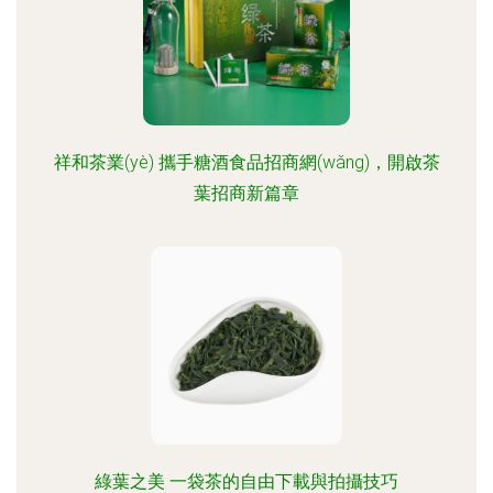
祥和茶業(yè) 攜手糖酒食品招商網(wǎng)，開啟茶
葉招商新篇章
綠葉之美 一袋茶的自由下載與拍攝技巧