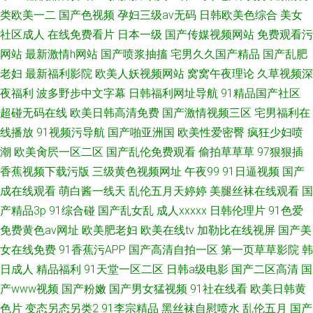
类欧美一二
国产色视频
孕妇三级av无码
日韩欧美色综合
美女
社区成人
在线免费看片
日本一级
国产传媒视频网站
免费观看污
网站
最新激情h网站
国产喷浆抽搐
宅男久久国产精品
国产乱肥
老妇
最新福利影院
欧美人妖视频网站
窝窝午夜理论
久草视频深
夜福利
波多野步中文字幕
日韩福利网址导航
91精品国产社区
超碰无码在线
欧美日韩高清免费
国产激情视频三区
宅男福利在
线播放
91视频污导航
国产啪亚洲国
欧美性爱密臀
疯狂少妇喷
潮
欧美肏屄一区二区
国产乱伦免费观看
偷拍草草草
97狠狠插
香蕉视频下载污版
三级黄色视频网址
午夜99
91日逼视频
国产
成在线观看
萌白酱一线天
乱伦五月天婷婷
美腿丝袜在线观看
国
产精品3p
91综合碰
国产乱女乱
成人xxxxx
日韩伦理片
91色爱
免费黄色av网址
欧美肥老妇
欧美在线tv
加勒比在线视屏
国产美
女在线免费
91香蕉污APP
国产高清自拍一区
第一页草草影院
韩
日成人
精品福利
91天堂一区二区
日韩a级电影
国产二区高清
国
产www视频
国产粉嫩
国产男女猛视频
91社在线看
欧美日韩黄
色片
变态另态另类2
91李宗精品
黑丝袜自慰喷水
乱伦五月
国产