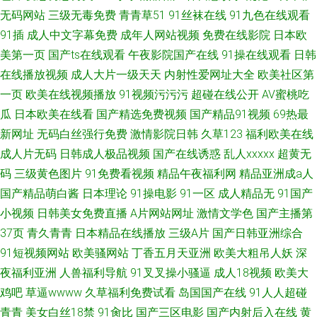
无码网站
三级无毒免费
青青草51
91丝袜在线
91九色在线观看
91插
成人中文字幕免费
成年人网站视频
免费在线影院
日本欧
美第一页
国产ts在线观看
午夜影院国产在线
91操在线观看
日韩
在线播放视频
成人大片一级天天
内射性爱网址大全
欧美社区第
一页
欧美在线视频播放
91视频污污污
超碰在线公开
AV蜜桃吃
瓜
日本欧美在线看
国产精选免费视频
国产精品91视频
69热最
新网址
无码白丝强行免费
激情影院日韩
久草123
福利欧美在线
成人片无码
日韩成人极品视频
国产在线诱惑
乱人xxxxx
超黄无
码
三级黄色图片
91免费看视频
精品午夜福利网
精品亚洲成a人
国产精品萌白酱
日本理论
91操电影
91一区
成人精品无
91国产
小视频
日韩美女免费直播
A片网站网址
激情文学色
国产主播第
37页
青久青青
日本精品在线播放
三级A片
国产日韩亚洲综合
91短视频网站
欧美骚网站
丁香五月天亚洲
欧美大粗吊人妖
深
夜福利亚洲
人兽福利导航
91叉叉操小骚逼
成人18视频
欧美大
鸡吧
草逼wwww
久草福利免费试看
岛国国产在线
91人人超碰
青青
美女白丝18禁
91肏比
国产三区电影
国产内射后入在线
黄