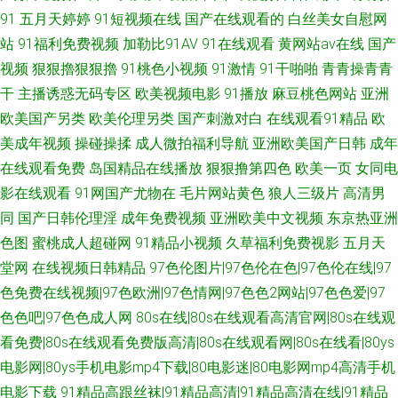
91
五月天婷婷
91短视频在线
国产在线观看的
白丝美女自慰网
站
91福利免费视频
加勒比91AV
91在线观看
黄网站av在线
国产
视频
狠狠擼狠狠擼
91桃色小视频
91激情
91干啪啪
青青操青青
干
主播诱惑无码专区
欧美视频电影
91播放
麻豆桃色网站
亚洲
欧美国产另类
欧美伦理另类
国产刺激对白
在线观看91精品
欧
美成年视频
操碰操揉
成人微拍福利导航
亚洲欧美国产日韩
成年
在线观看免费
岛国精品在线播放
狠狠撸第四色
欧美一页
女同电
影在线观看
91网国产尤物在
毛片网站黄色
狼人三级片
高清男
同
国产日韩伦理淫
成年免费视频
亚洲欧美中文视频
东京热亚洲
色图
蜜桃成人超碰网
91精品小视频
久草福利免费视影
五月天
堂网
在线视频日韩精品
97色伦图片|97色伦在色|97色伦在线|97
色免费在线视频|97色欧洲|97色情网|97色色2网站|97色色爱|97
色色吧|97色色成人网
80s在线|80s在线观看高清官网|80s在线观
看免费|80s在线观看免费版高清|80s在线观看网|80s在线看|80ys
电影网|80ys手机电影mp4下载|80电影迷|80电影网mp4高清手机
电影下载
91精品高跟丝袜|91精品高清|91精品高清在线|91精品