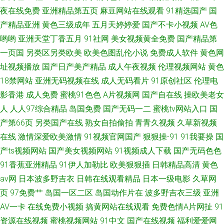
夜在线免费
亚洲精品第五页
麻豆网站在线观看
91精选国产
国
产精品亚洲
黄色三级成年
五月天婷婷爱
国产不卡小视频
AV色
哟哟
亚洲天堂丁香五月
91社网
美女视频黄全免费
国产精品第
一页国
另类区另类欧美
欧美色图乱伦小说
免费成人软件
黄色网
址视频播放
国产日产美产精品
成人午夜视频
伦理视频网站
黄色
18禁网站
亚洲无码视频在线
成人无码看片
91原创社区
伦理电
影香港
成人免费
蜜桃91色色
A片视频网
国产自在线
操欧美老女
人
人人97综合精品
岛国免费
国产无码一二
蜜桃tv网站入口
国
产第66页
另类国产在线
熟女自拍偷拍
青青久视频
久草新视频
在线
激情深爱欧美激情
91视频官网国产
狠狠操-91
91我要操
国
产ts视频网站
国产美女视频网站
91视频成人下载
国产无码色色
91香蕉亚洲精品
91伊人加勒比
欧美狠狠插
日韩精品高清
黄色
av网
日本波多野吉衣
日韩在线观看精品
日本一级电影
久草网
页
97免费艹
岛国一区二区
岛国动作片在
波多野吉衣三级
亚洲
AV一卡
在线免费小视频
搞黄网站在线观看
免费色情A片网扯
91
资源在线视频
蜜桃视频网站
91中文
国产在线视频
福利爱爱网