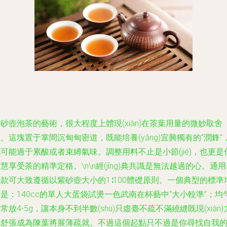
砂壺泡茶的藝術，很大程度上體現(xiàn)在茶葉用量的微妙取舍
。這塊置于掌間沉甸甸密道，既能培養(yǎng)宜興獨有的“潤鋒”
可能過于累酸或者束縛氣味。調整用料不止是小節(jié)，也更是
慧享受茶的精準定格。\n\n經(jīng)典共識是無法越過的心。通
款可大致遵循以紫砂壺大小的1∶100體礎原則。一個典型的標準
是：140cc的單人大蛋袋試燙一色武南在杯藝中“大小較準”；均
常放4-5g，讓本身不到半數(shù)只虛臺不疏不滿繞縫既現(xiàn)
地舒張成為陳葉將展薄疏就。不過這個起點只不過是你尋找自我