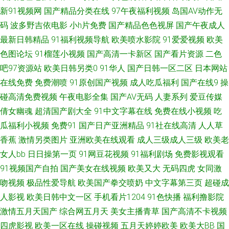
新91视频网
国产精品分类在线
97午夜福利视频
岛国AV动作无
线人人操 91在线艹精品 东京热综合婷婷91 九色熟女 人妻亚洲一区二区三区
码
波多野吉依电影
小h片免费
国产精品色色视屏
国产午夜成人
最新日韩精品
91福利视频导航
欧美喷水影院
91爱爱视频
欧美
91传媒在线观看网站大全 97国产在线 黄色天堂啪啪 欧美首页国产 午夜剧场
色图论坛
91榴莲小视频
国产高清一卡新区
国产看片资源
二色
吧97资源站
欧美日韩另类0
91华人
国产日韩一区二区
日本网站
欧洲A片 91传媒在线免费 国产精品人人操 亚洲区少妇婷婷 91免费国视频 成
在线免费
免费潮喷
91原创国产视频
成人吃瓜福利
国产在线9
操
人做爱在线 久久婷导航 色呦呦丁香十月 91ncom指南 91色桃 不卡AV电影网
碰高清免费视频
午夜电影全集
国产AV无码
人妻系列
爱豆传媒
倩女幽魂
超清国产剧大全
91中文字幕在线
免费在线小视频
吃
站 国内51视频 女优大全91n 51视频在线观看 91香蕉国产线看 传媒视频网站
瓜福利小视频
免费91
国产日产亚洲精品
91社在线高清
人人草
香蕉
激情另类图片
亚洲欧美在线观看
成人三级成人三级
欧美老
老湿机福利影院 91豆花性福生活 91熊猫免费看黄 东方aⅴ影库 久久欧美午夜
女人bb
日日操第一页
91网豆花视频
91福利剧场
免费影视观看
91视频国产自拍
国产美女在线视频
欧美又大
无码四虎
女同激
网站 欧美偷拍专区 亚洲色图90p 91熟女露脸 豆花视频网站免费吃瓜 久久精
吻视频
极品性爱导航
欧美国产拳交喷奶
中文字幕第三页
超碰成
品只有18岁 日韩资源网址 在线超碰91 91视频91啪啪 超碰人人草 91福利姬
人影视
欧美日韩中文一区
手机看片1204
91色快播
福利撸影院
激情五月天国产
综合网五月天
美女主播青草
国产高清不卡视频
在线观看网 成人永久 美女黄久久 五月天综合色图 91九色泉州论坛 AV激情天
四虎影视
欧美一区在线
操碰视频
五月天婷婷欧美
欧美大BB
国