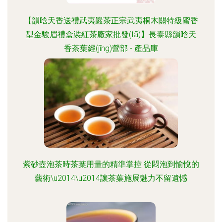
【韻晗天香送禮武夷巖茶正宗武夷桐木關特級蜜香
型金駿眉禮盒裝紅茶廠家批發(fā)】長泰縣韻晗天
香茶葉經(jīng)營部 - 產品庫
紫砂壺泡茶時茶葉用量的精準掌控 從悶泡到愉悅的
藝術\u2014\u2014讓茶葉施展魅力不留遺憾