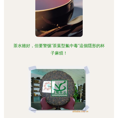
茶水雖好，但要警惕“茶葉型氟中毒”這個隱形的杯
子麻煩！