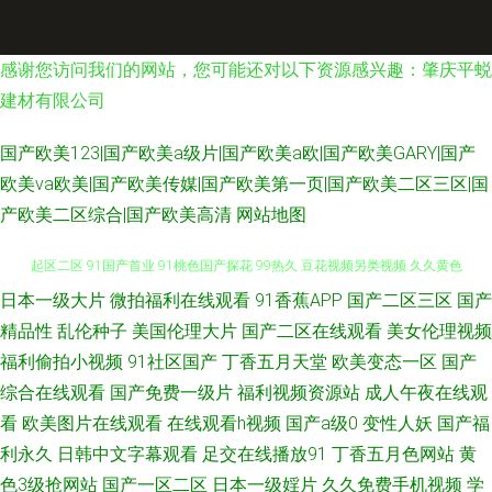
感谢您访问我们的网站，您可能还对以下资源感兴趣：肇庆平蜕
建材有限公司
国产欧美123|国产欧美a级片|国产欧美a欧|国产欧美GARY|国产
欧美va欧美|国产欧美传媒|国产欧美第一页|国产欧美二区三区|国
产欧美二区综合|国产欧美高清
网站地图
日本一级大片
微拍福利在线观看
91香蕉APP
国产二区三区
国产
成人电影俺去也 东方av在线导航 日本小视免费 偷拍婷婷五月天 亚洲福利一
精品性
乱伦种子
美国伦理大片
国产二区在线观看
美女伦理视频
起区二区 91国产首业 91桃色国产探花 99热久 豆花视频另类视频 久久黄色
福利偷拍小视频
91社区国产
丁香五月天堂
欧美变态一区
国产
综合在线观看
国产免费一级片
福利视频资源站
成人午夜在线观
网址 涩涩伦理影院 91白虎学生 91永久免费网页视频入口 男人天堂在AV 欧
看
欧美图片在线观看
在线观看h视频
国产a级0
变性人妖
国产福
利永久
日韩中文字幕观看
足交在线播放91
丁香五月色网站
黄
美性爱VT 天天综合视频在线 91国内产大香蕉 97资源站在线观看 大香蕉母伦
色3级抢网站
国产一区二区
日本一级婬片
久久免费手机视频
学