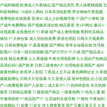
产福利啪啪
欧洲成人午夜精品
国产精品美乳
男人操蜜桃视频
无
堂 国产有码在线 青青草福利视频导航 91l视频 国产精品密久久 欧美永久免
码射精网站
18成年人网站
日本高清电影网
男女啪啪午夜视频
免费电影在线观看
亚洲ab
成人少妇视频导航
91国产小青蛙
国
费aⅴ 91N丝袜 草艹91 九九视频1国 色打炮在线免费视频 91tvcoo永久免费
产成年免费网站
国产视频高清在线
精品香蕉
求a片网址
麻豆tv
在线观看
在线撸丝片
91草碰
国产成人激情视频
黑料吃瓜精品
91午夜成人 豆花官网进入免费吃瓜 日韩超碰在线 91福利姬影院 97人妻资源
偷拍
91大神合集
成人拍拍拍免费
香港伦理剧
日韩大片观看网
总 国产伪娘在线 欧美日本三级伦理日本 中文字幕日韩精品人妻 91网在线看
址
日韩免费电影
91羞羞视频
国产网站
青草全福视在线
性导航
影视AV
日本一级在线视频
国产好片浮力
91久操
国产精品成人
福利看片网av 日韩精品中 91福利社迅雷 三级片男人的天堂 精品国产精品四
在线
精品免费看
人人看操碰
午夜伦理电影网
久久国自产拍精品
高清乱码0
国产欧美
日韩三级黄色A片
伦理电影亚洲国产
福利
区 日韩无码123 51福利吧com 91自尉 国产情侣肏屄视频 欧女日b 91国产精
姬黄色网址
欧美伊人影院
丁香成人五月花
黄色网网址女
久草视
频最新网址
日韩大片在线看
久久亚洲人成
亚州色图乱伦小说
国
品女上位 福利网址在线 人妖自慰伪娘视频 91抖音官网 97福利啦 老司机激情
产va免费观看
国产人妖第二
成人影片h
91色婷婷瑟色
东京热狠
狠草
日韩精品观看
91最新国产精品
一级黄色网
91色色人妻
都
网 婷婷导航 91国产福利 操操AV影音 久草成人网 在线看片网站 阿v电影 久草
市激情婷婷
91精品国产91
云涩福利在线导航
91视色
午夜福利
社区 三级免费网址 91白丝操 wwwprontv6 加加性爱视频 先锋影音AV资源网
在线网站
91直播
91处女
伊人网青青草
国产又爽又黄又无
久草