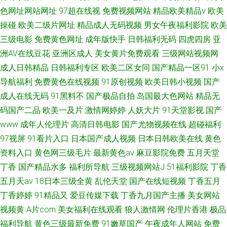
色网址网站网址
97超在线视
免费视频网站
精品欧美精品v
欧美
操碰
欧美二级片网址
精品成人无码视频
男女午夜福利影院
欧美
三级电影
免费黄色网址
成年版快手
日韩福利无码
四虎四房
亚
洲AV在线豆花
亚洲区成人
美女黄片免费观看
三级网站视频网
成人日韩精品
日韩福利专区
欧美二区女同
国产精品一区91
小x
导航福利
免费黄色在线视频
91原创视频
欧美日韩小视频
国产
成人在线无码
91黑料不
国产极品自拍
岛国最大色网站
精品无
码国产二品
欧美一及片
激情网婷婷
人妖大片
91天堂影视
国产
www
成年人伦理片
高清日韩电影
国产尤物视频在线
超碰福利
97视屏
91看片入口
日本国产成人视频
日本日韩欧美在线
黄色
资料入口
黄色网三级毛片
最新黄色av
麻豆影院免费
五月天堂
丁香
国产精品水多
福利所导航
三级视频网站J
51福利影院
丁香
五月天av
18日本三级全黄
乱伦天堂
国产在线短视频
丁香五月
丁香婷婷
91精品又
爱豆传媒下载
丁香九月国产主播
美女网站
视频黄
A片com
美女福利在线观看
狼人激情网
伦理片香港
极品
福利导航
黄色三级最新免费
91嫩草国产
午夜成年人网站
免费