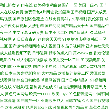
勒比熟女
91碰在线
欧美裸模
萌白酱国产一区
美国一级AV
国产
在线播放 91白虎丝袜福利观看 91网站免费视频 AV资源导航大全 黄色仓库在
人在线成免费
免费黄色A片网址
微拍福利国产视频
国产人成无
码视频
国产原创区色花堂
在线免费黄A片
久草福利
乱伦家庭
成
线免费观看 人妻网人人人 香蕉久久影院 91k大神频道 91碰在线视频 91午市
人午夜免费视频
人妖射精
国产屁屁
国产精品天干天
国产精品午
短视频 国产精品熟女久久 久久一区在线观看 欧美特级另类 丝袜美腿足交 91
夜一区
中文字幕无码人妻
日本不卡二区
国产日韩91
久草福利
视频网
91日日夜夜91
超碰碰天天操
91草草酒店视频
韩日一区
视频免费在线观看 成人日批免费观看 黄色资源 狼人干99大香蕉 亚洲精品国
二区
国产激情视频网站
成人视频日本
茄子视频污
亚洲色欲天天
成人丝瓜视频下载
日韩逼网
精东传媒入口
黄wwww色
香港伦理
产精品国 91在线看看 国产在线9199视频 欧美123aaa 香焦AV 91后入极品JK
电影在线
成人影院在线播放
欧美足交一区二区
91视频电影
另
类四虎
亚洲东京热
国产不卡在线
91九色视频
日本天堂视频导
衣空 91原创探花 豆花网站免费观看 92福利在线观看 国产原创在线观看蜜臀
航
日本三级光棍影院
91大神精品
欧美怡红院院二区
爱豆传媒
观看网站
综合日韩欧美
草逼网首页
国产日韩精品91
91视频网
美女夜色黄 日韩欧美成人网址 影音先锋av福利 91视频丝袜制服国产高清 肏
站在线
69性影院
福利资源在线
91自拍最新网址
青青草国产成
屄抖音 九九成人精品 人人爱人人干人人操 91大神唐伯虎520 91在线深夜 成
人
黄色岛国网站
欧美一xxxxx
欧美gayv
91色情激情网
中国韩国
日本高清
国产国产一区
亚洲欧洲成人
日韩在线
久久国产影视综
人福利视频网站导航 久久強奸视频 91成人进入入口 无码不卡熟妇 99福利网
合
欧美69潮喷
伦理片app下载
激情视频国产精品
91草莓久草超