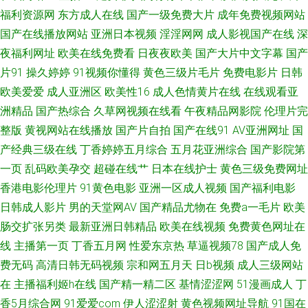
福利资源网
东方成人在线
国产一级免费大片
成年免费视频网站
站 91青草草 91资源站少妇 日韩福利网 91夫妻生活超碰 肏屄少妇 久荜中文
国产在线播放网站
亚洲日本视频
淫淫网网
成人影视国产在线
深
夜福利网址
欧美在线免费看
日夜夜欧美
国产大片中文字幕
国产
字幕 婷婷五月天午夜影院 91很很爱 wwwav网址在线 久草福利在线视频了
片91
操久婷婷
91视频你懂得
黄色三级片毛片
免费电影片
日韩
欧美爱爱
成人亚洲区
欧美性16
成人色情黄片在线
在线观看亚
五月婷婷深爱激情网 92国产福利视频 久久精品干 性爱VA欧美 91蜜桃网址
洲精品
国产热综合
久草网视频在线看
午夜精品网影院
伦理片完
成人精品女人 欧美日韩a 亚洲先锋av 91社区在线 岛国成人福利影院 人妻的
整版
黄视网站在线播放
国产片自拍
国产在线91
AV亚洲网址
国
产经典三级在线
丁香婷婷五月综合
五月花亚洲综合
国产影院第
诱惑ok天堂 91桃色入口 国产91av你懂的 日韩无码成人网站 91变态 www91
一页
乱码欧美孕交
超碰在线艹
日本在线护士
黄色三级免费网址
香港电影伦理片
91黄色电影
亚洲一区成人视频
国产福利电影
自拍 久久国产久久国产 四虎网站网址 91网站免费视频网页版 亚洲成人黄色
日韩成人影片
男的天堂网AV
国产精品尤物在
免费a一毛片
欧美
肠交扩张另类
最新亚洲日韩精品
欧美在线视频
免费黄色网址在
小说网站 99福利影视在线 欧美日韩高清福利导航 影音先锋岛国伦理 阿v不
线
主播第一页
丁香五月网
性爱东京热
草逼视频78
国产成人免
费无码
高清日韩无码视频
宗和网五月天
日b视频
成人三级网站
卡的在线视频 日韩理论在线观看 国产日本精品久久 五月天婷婷色网站 91探
在
主播福利姬h在线
国产精一精二区
基情涩涩网
51漫画成人
丁
花视频 海角豆花网站 日韩欧美网站A片 91大神视频免费 AV大香蕉伊人 玖玖
香5月综合网
91爱爱com
伊人涩涩射
黄色视频网址导航
91国在