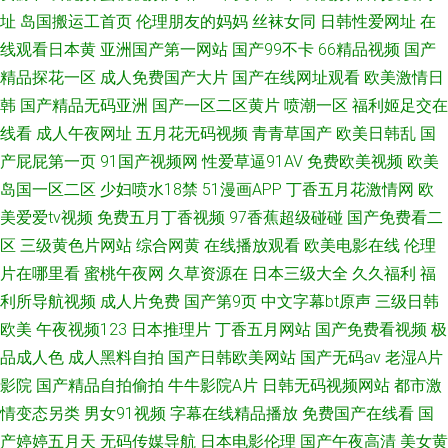
址
岛国搬运工首页
伦理朋友的妈妈
丝袜女同
日韩性爱网址
在
线观看日本黄
亚洲国产第一网站
国产99不卡
66精品视频
国产
精品探花一区
成人免费国产大片
国产在线网址观看
欧美激情日
韩
国产精品无码亚洲
国产一区二区黄片
喷潮一区
福利姬足交在
线看
成人午夜网址
五月花无码视频
青青草国产
欧美日韩乱
国
产屁屁第一页
91国产视频网
性爱草逼91AV
免费欧美视频
欧美
岛国一区二区
少妇喷水18禁
51漫画APP
丁香五月花激情网
欧
美爱爱tv视频
免费五月丁香视频
97香蕉超级碰碰
国产免费看二
区
三级黄色片网站
综合网黄
在线播放观看
欧美电影在线
伦理
片在哪里看
蜜桃午夜网
久草资源在
日本三级大全
久久福利
福
利所导航视频
成人片免费
国产第9页
中文字幕bt原声
三级日韩
欧美
午夜视频123
日本推理片
丁香五月网站
国产免费看视频
极
品成人色
成人黑料自拍
国产日韩欧美网站
国产无码av
老湿A片
影院
国产精品自拍偷拍
牛牛影院A片
日韩无码视频网站
都市激
情变态另类
男女91视频
字幕在线精品播放
免费国产在线看
国
产婷婷五月天
无码传媒导航
日本电影伦理
国产午夜高清
美女黄